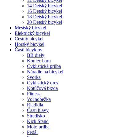
12 Detský bicykel
14 Detský bicykel
16 Detský bicykel
18 Detský bicykel
20 Detský bicykel
Mestský bicykel
Elektrický bicykel
Cestný bicykel
Horský bicykel
Časti bicyklov
BB diely
Koniec baru
Cyklistická prilba
Náradie na bicykel
Svorka
Cyklistický dres
Kotúčová brzda
Fitness
Voľnobežka
Riadidlá
Časti hlavy
Stredisko
Kick Stand
Moto prilba
Pedál