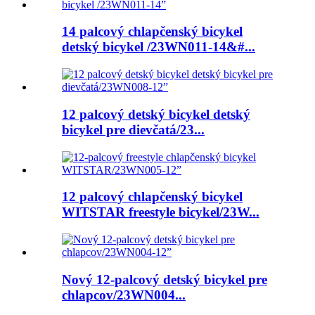
14 palcový chlapčenský bicykel
detský bicykel /23WN011-14&#...
12 palcový detský bicykel detský
bicykel pre dievčatá/23...
12 palcový chlapčenský bicykel
WITSTAR freestyle bicykel/23W...
Nový 12-palcový detský bicykel pre
chlapcov/23WN004...