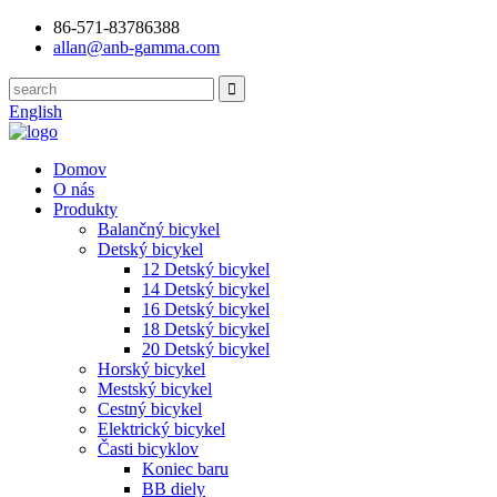
86-571-83786388
allan@anb-gamma.com
English
Domov
O nás
Produkty
Balančný bicykel
Detský bicykel
12 Detský bicykel
14 Detský bicykel
16 Detský bicykel
18 Detský bicykel
20 Detský bicykel
Horský bicykel
Mestský bicykel
Cestný bicykel
Elektrický bicykel
Časti bicyklov
Koniec baru
BB diely