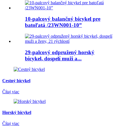
10-palcový balančný bicykel pre
batoľatá /23WN001-10”
29-palcový odpružený horský
bicykel, dospelí muži a...
Cestný bicykel
Čítaj viac
Horský bicykel
Čítaj viac