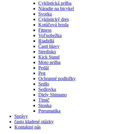
Cyklistická prilba
Náradie na bicykel
Svorka
Cyklistický dres
Kotúčová brzda
Fitness
Voľnobežka
Riadidlá
Časti hlavy
Stredisko
Kick Stand
Moto prilba
Pedál
Peg
Ochranné podložky
Sedlo
Sedlovka
Diely Shimano
Tlmič
Stonka
Pneumatika
Správy
často kladené otázky
Kontaktuj nás