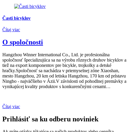
Časti bicyklov
Čítaj viac
O spoločnosti
Hangzhou Winner International Co., Ltd. je profesionálna
spoločnosť špecializujúca sa na výrobu rôznych druhov bicyklov a
tiež na export komponentov pre bicykle, trojkolky a detské
hračky.Spoločnosť sa nachádza v priemyselnej zóne Xiaoshan,
mesto Hangzhou, 20 km od letiska Hangzhou, 170 km od prístavu
Ningbo - najväčšieho v Ázii.V závislosti od pohodlnej premávky a
vynikajúcej kvality produktov s konkurenčnými cenami…
Čítaj viac
Prihlásiť sa ku odberu noviniek
Ak máte otázky týkajúce sa našich produktov alebo cenníka,