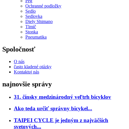
Peg
Ochranné podložky
Sedlo
Sedlovka
Diely Shimano
Tlmič
Stonka
Pneumatika
Spoločnosť
O nás
často kladené otázky
Kontaktuj nás
najnovšie správy
31. čínsky medzinárodný veľtrh bicyklov
Ako teda určiť správny bicykel...
TAIPEI CYCLE je jedným z najväčších
svetových...