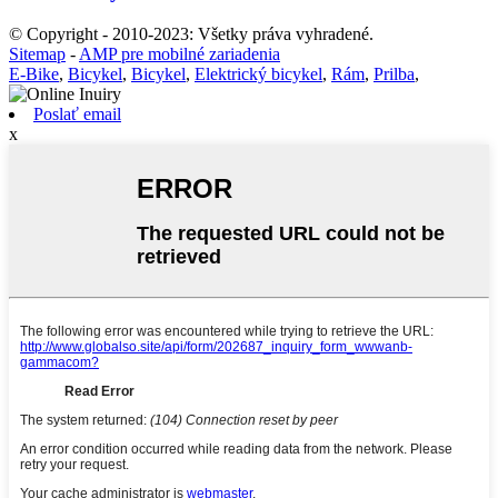
© Copyright - 2010-2023: Všetky práva vyhradené.
Sitemap
-
AMP pre mobilné zariadenia
E-Bike
,
Bicykel
,
Bicykel
,
Elektrický bicykel
,
Rám
,
Prilba
,
Poslať email
x